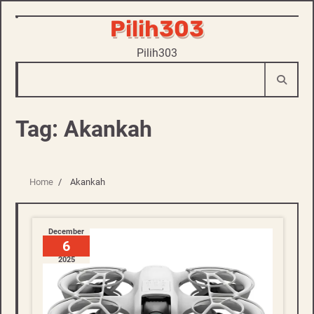
Pilih303
Skip
to
Pilih303
content
Tag:
Akankah
Home
Akankah
December
6
2025