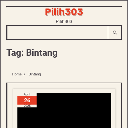
Pilih303
Skip
to
Pilih303
content
Tag:
Bintang
Home
Bintang
April
26
2025