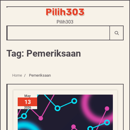
Pilih303
Skip
to
Pilih303
content
Tag:
Pemeriksaan
Home
Pemeriksaan
May
13
2026