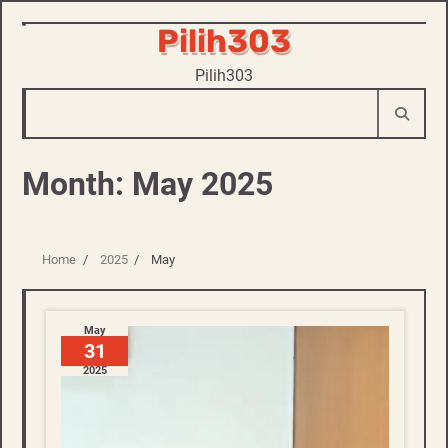
Pilih303
Skip
to
Pilih303
content
Month:
May 2025
Home
2025
May
May
31
2025