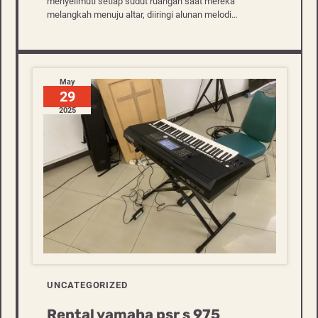
menyelimuti setiap sudut ruangan saat mereka
melangkah menuju altar, diiringi alunan melodi…
May
29
2025
UNCATEGORIZED
Rental yamaha psr s 975