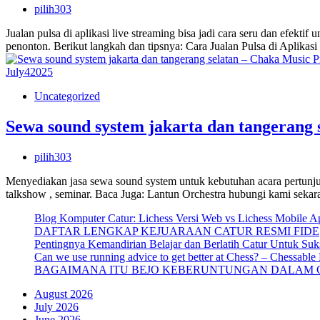
pilih303
Jualan pulsa di aplikasi live streaming bisa jadi cara seru dan efek
penonton. Berikut langkah dan tipsnya: Cara Jualan Pulsa di Aplika
July
4
2025
Uncategorized
Sewa sound system jakarta dan tangerang 
pilih303
Menyediakan jasa sewa sound system untuk kebutuhan acara pertunjuka
talkshow , seminar. Baca Juga: Lantun Orchestra hubungi kami sek
Blog Komputer Catur: Lichess Versi Web vs Lichess Mobile A
DAFTAR LENGKAP KEJUARAAN CATUR RESMI FIDE
Pentingnya Kemandirian Belajar dan Berlatih Catur Untuk Suk
Can we use running advice to get better at Chess? – Chessable
BAGAIMANA ITU BEJO KEBERUNTUNGAN DALAM 
August 2026
July 2026
June 2026