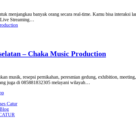
tif untuk menjangkau banyak orang secara real-time. Kamu bisa interaks
si Live Streaming…
selatan – Chaka Music Production
n musik, resepsi pernikahan, peresmian gedung, exhibition, meeting, g
arang juga di 085881832305 melayani wilayah…
pp
ses Catur
 Blog
CATUR