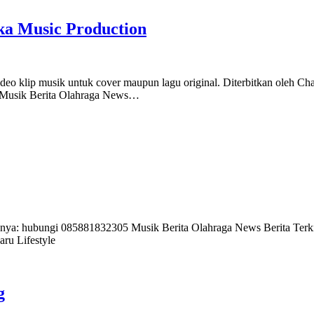
aka Music Production
klip musik untuk cover maupun lagu original. Diterbitkan oleh Cha
s Musik Berita Olahraga News…
anya: hubungi 085881832305 Musik Berita Olahraga News Berita Terki
aru Lifestyle
g