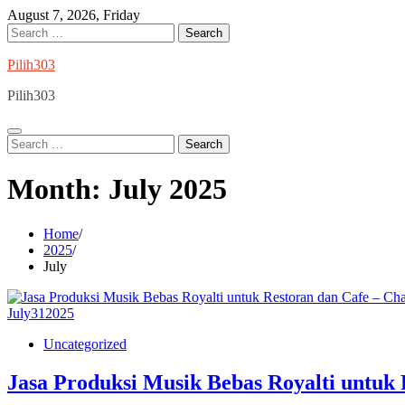
Skip
August 7, 2026, Friday
to
Search
content
for:
Pilih303
Pilih303
Search
for:
Month:
July 2025
Home
2025
July
July
31
2025
Uncategorized
Jasa Produksi Musik Bebas Royalti untuk