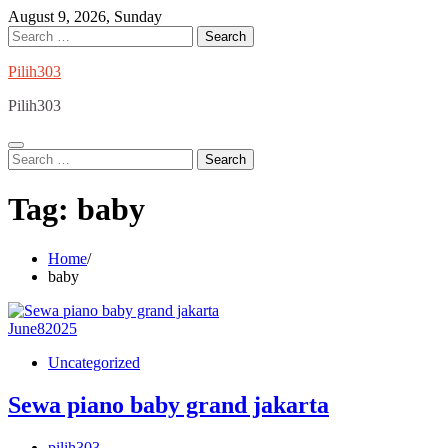
Skip
August 9, 2026, Sunday
to
Search
content
for:
Pilih303
Pilih303
Search
for:
Tag:
baby
Home
baby
June
8
2025
Uncategorized
Sewa piano baby grand jakarta
pilih303