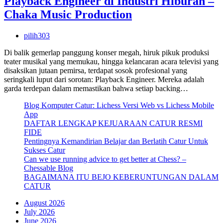
Playback Engineer di Industri Hiburan –
Chaka Music Production
pilih303
Di balik gemerlap panggung konser megah, hiruk pikuk produksi
teater musikal yang memukau, hingga kelancaran acara televisi yang
disaksikan jutaan pemirsa, terdapat sosok profesional yang
seringkali luput dari sorotan: Playback Engineer. Mereka adalah
garda terdepan dalam memastikan bahwa setiap backing…
Blog Komputer Catur: Lichess Versi Web vs Lichess Mobile
App
DAFTAR LENGKAP KEJUARAAN CATUR RESMI
FIDE
Pentingnya Kemandirian Belajar dan Berlatih Catur Untuk
Sukses Catur
Can we use running advice to get better at Chess? –
Chessable Blog
BAGAIMANA ITU BEJO KEBERUNTUNGAN DALAM
CATUR
August 2026
July 2026
June 2026