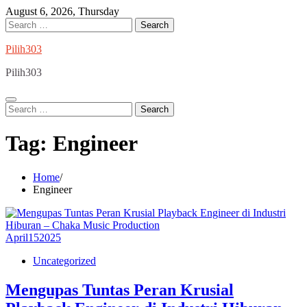
Skip
August 6, 2026, Thursday
to
Search
content
for:
Pilih303
Pilih303
Search
for:
Tag:
Engineer
Home
Engineer
April
15
2025
Uncategorized
Mengupas Tuntas Peran Krusial