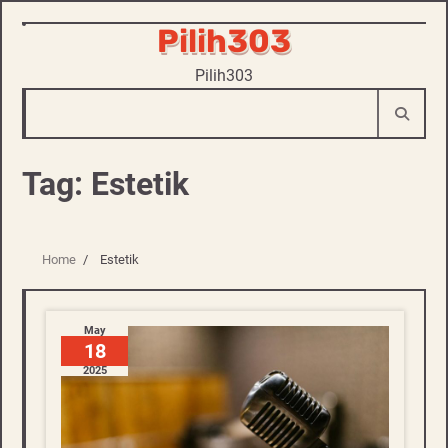
Pilih303
Skip
to
Pilih303
content
Tag:
Estetik
Home
Estetik
May
18
2025