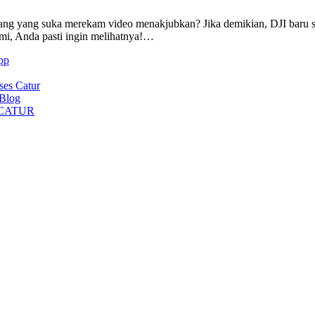
ang yang suka merekam video menakjubkan? Jika demikian, DJI baru s
i, Anda pasti ingin melihatnya!…
pp
ses Catur
 Blog
CATUR