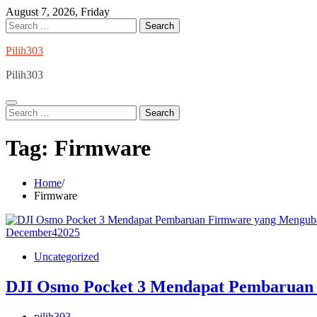
Skip
August 7, 2026, Friday
to
Search
content
for:
Pilih303
Pilih303
Search
for:
Tag:
Firmware
Home
Firmware
December
4
2025
Uncategorized
DJI Osmo Pocket 3 Mendapat Pembaruan
pilih303