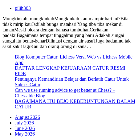
pilih303
Mungkinkah, mungkinkahMungkinkah kau mampir hari ini?Bila
tidak mirip kauJadilah bunga matahari Yang tiba-tiba mekar di
tamanMeski bicara dengan bahasa tumbuhanCeritakan
padakuBagaimana tempat tinggalmu yang baru Adakah sungai-
sungai itu benar-benarDilintasi dengan air susu?Juga badanmu tak
sakit-sakit lagiKau dan orang-orang di sana…
Blog Komputer Catur: Lichess Versi Web vs Lichess Mobile
App
DAFTAR LENGKAP KEJUARAAN CATUR RESMI
FIDE
Pentingnya Kemandirian Belajar dan Berlatih Catur Untuk
Sukses Catur
Can we use running advice to get better at Chess? –
Chessable Blog
BAGAIMANA ITU BEJO KEBERUNTUNGAN DALAM
CATUR
August 2026
July 2026
June 2026
May 2026