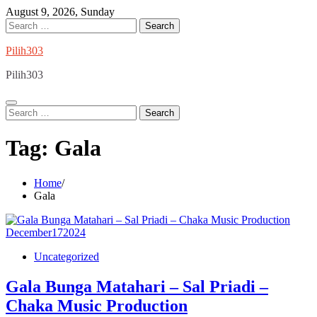
Skip
August 9, 2026, Sunday
to
Search
content
for:
Pilih303
Pilih303
Search
for:
Tag:
Gala
Home
Gala
December
17
2024
Uncategorized
Gala Bunga Matahari – Sal Priadi –
Chaka Music Production