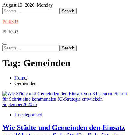
Skip
August 10, 2026, Monday
to
Search
content
for:
Pilih303
Pilih303
Search
for:
Tag:
Gemeinden
Home
Gemeinden
September
20
2025
Uncategorized
Wie Städte und Gemeinden den Einsatz