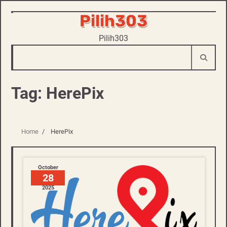
Pilih303
Skip
to
Pilih303
content
Tag:
HerePix
Home
HerePix
October
28
2025