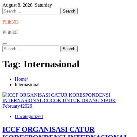
Skip
August 8, 2026, Saturday
to
Search
content
for:
Pilih303
Pilih303
Search
for:
Tag:
Internasional
Home
Internasional
February
4
2026
Uncategorized
ICCF ORGANISASI CATUR