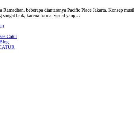
a Ramadhan, beberapa diantaranya Pacific Place Jakarta. Konsep mus
g sangat baik, karena format visual yang…
pp
ses Catur
 Blog
CATUR