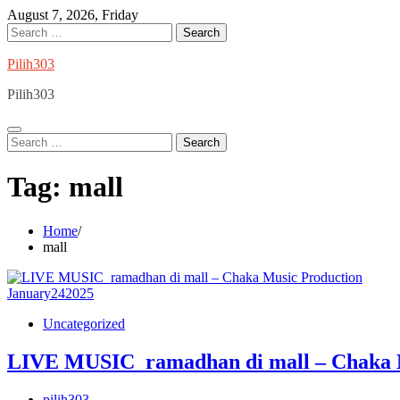
Skip
August 7, 2026, Friday
to
Search
content
for:
Pilih303
Pilih303
Search
for:
Tag:
mall
Home
mall
January
24
2025
Uncategorized
LIVE MUSIC ramadhan di mall – Chaka 
pilih303