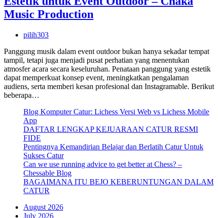
Estetik untuk Event Outdoor – Chaka
Music Production
pilih303
Panggung musik dalam event outdoor bukan hanya sekadar tempat
tampil, tetapi juga menjadi pusat perhatian yang menentukan
atmosfer acara secara keseluruhan. Penataan panggung yang estetik
dapat memperkuat konsep event, meningkatkan pengalaman
audiens, serta memberi kesan profesional dan Instagramable. Berikut
beberapa…
Blog Komputer Catur: Lichess Versi Web vs Lichess Mobile
App
DAFTAR LENGKAP KEJUARAAN CATUR RESMI
FIDE
Pentingnya Kemandirian Belajar dan Berlatih Catur Untuk
Sukses Catur
Can we use running advice to get better at Chess? –
Chessable Blog
BAGAIMANA ITU BEJO KEBERUNTUNGAN DALAM
CATUR
August 2026
July 2026