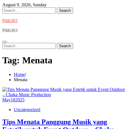
Skip
August 9, 2026, Sunday
to
Search
content
for:
Pilih303
Pilih303
Search
for:
Tag:
Menata
Home
Menata
May
18
2025
Uncategorized
Tips Menata Panggung Musik yang