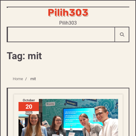
Pilih303
Skip
to
Pilih303
content
Tag:
mit
Home
mit
October
20
2025