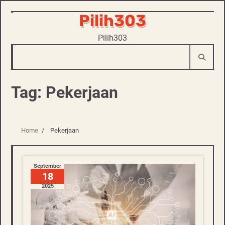
Pilih303
Skip
to
Pilih303
content
Tag:
Pekerjaan
Home
Pekerjaan
September
18
2025