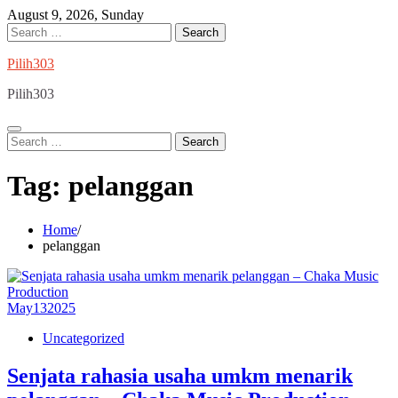
Skip
August 9, 2026, Sunday
to
Search
content
for:
Pilih303
Pilih303
Search
for:
Tag:
pelanggan
Home
pelanggan
May
13
2025
Uncategorized
Senjata rahasia usaha umkm menarik