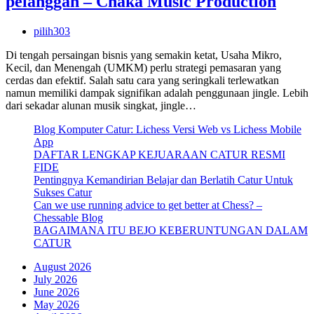
pelanggan – Chaka Music Production
pilih303
Di tengah persaingan bisnis yang semakin ketat, Usaha Mikro,
Kecil, dan Menengah (UMKM) perlu strategi pemasaran yang
cerdas dan efektif. Salah satu cara yang seringkali terlewatkan
namun memiliki dampak signifikan adalah penggunaan jingle. Lebih
dari sekadar alunan musik singkat, jingle…
Blog Komputer Catur: Lichess Versi Web vs Lichess Mobile
App
DAFTAR LENGKAP KEJUARAAN CATUR RESMI
FIDE
Pentingnya Kemandirian Belajar dan Berlatih Catur Untuk
Sukses Catur
Can we use running advice to get better at Chess? –
Chessable Blog
BAGAIMANA ITU BEJO KEBERUNTUNGAN DALAM
CATUR
August 2026
July 2026
June 2026
May 2026