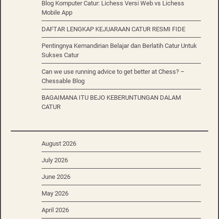
Blog Komputer Catur: Lichess Versi Web vs Lichess
Mobile App
DAFTAR LENGKAP KEJUARAAN CATUR RESMI FIDE
Pentingnya Kemandirian Belajar dan Berlatih Catur Untuk
Sukses Catur
Can we use running advice to get better at Chess? –
Chessable Blog
BAGAIMANA ITU BEJO KEBERUNTUNGAN DALAM
CATUR
August 2026
July 2026
June 2026
May 2026
April 2026