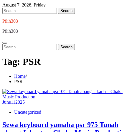
Skip
August 7, 2026, Friday
to
Search
content
for:
Pilih303
Pilih303
Search
for:
Tag:
PSR
Home
PSR
June
11
2025
Uncategorized
Sewa keyboard yamaha psr 975 Tanah