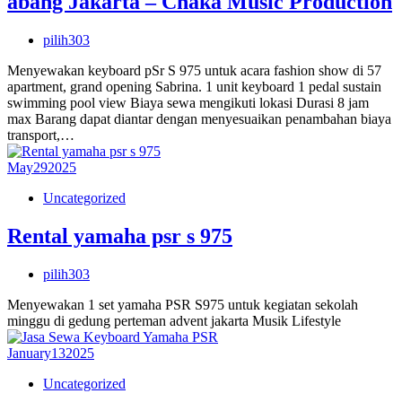
abang Jakarta – Chaka Music Production
pilih303
Menyewakan keyboard pSr S 975 untuk acara fashion show di 57
apartment, grand opening Sabrina. 1 unit keyboard 1 pedal sustain
swimming pool view Biaya sewa mengikuti lokasi Durasi 8 jam
max Barang dapat diantar dengan menyesuaikan penambahan biaya
transport,…
May
29
2025
Uncategorized
Rental yamaha psr s 975
pilih303
Menyewakan 1 set yamaha PSR S975 untuk kegiatan sekolah
minggu di gedung perteman advent jakarta Musik Lifestyle
January
13
2025
Uncategorized