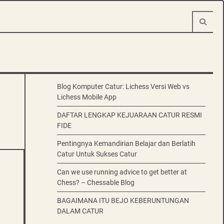
Blog Komputer Catur: Lichess Versi Web vs
Lichess Mobile App
DAFTAR LENGKAP KEJUARAAN CATUR RESMI
FIDE
Pentingnya Kemandirian Belajar dan Berlatih
Catur Untuk Sukses Catur
Can we use running advice to get better at
Chess? – Chessable Blog
BAGAIMANA ITU BEJO KEBERUNTUNGAN
DALAM CATUR