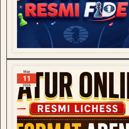
May
11
2026