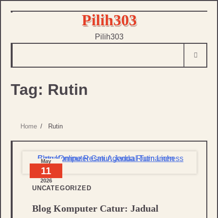
Skip
Pilih303
to
Pilih303
content
Tag:
Rutin
Home
Rutin
May
11
2026
UNCATEGORIZED
Blog Komputer Catur: Jadual