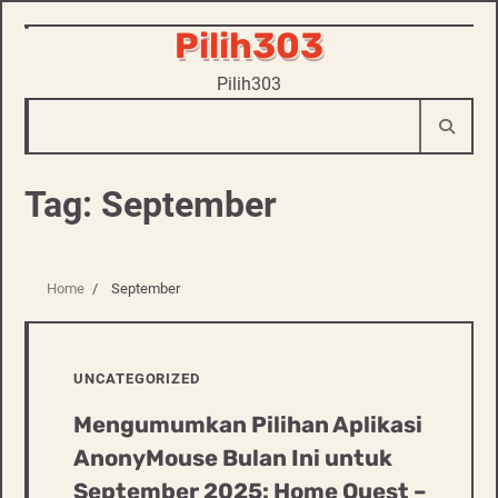
Pilih303
Skip
to
Pilih303
content
Tag:
September
Home
September
UNCATEGORIZED
Mengumumkan Pilihan Aplikasi
AnonyMouse Bulan Ini untuk
September 2025: Home Quest –