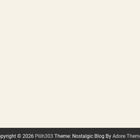
pyright © 2026
Pilih303
Theme: Nostalgic Blog By
Adore Them