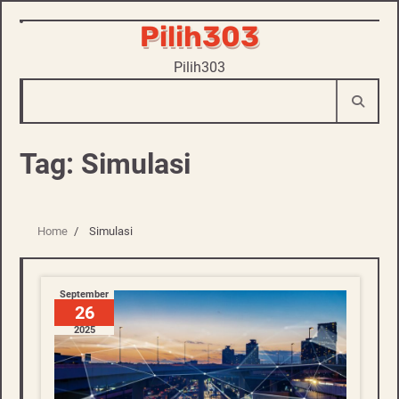
Pilih303
Skip
to
Pilih303
content
Tag:
Simulasi
Home
Simulasi
September
26
2025