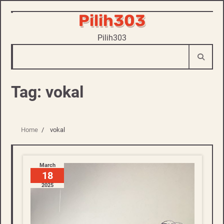
Pilih303
Skip
to
Pilih303
content
Tag:
vokal
Home
vokal
March
18
2025