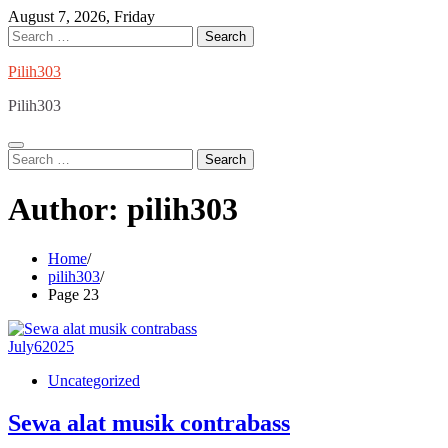
Skip
August 7, 2026, Friday
to
Search
content
for:
Pilih303
Pilih303
Search
for:
Author:
pilih303
Home
pilih303
Page 23
July
6
2025
Uncategorized
Sewa alat musik contrabass