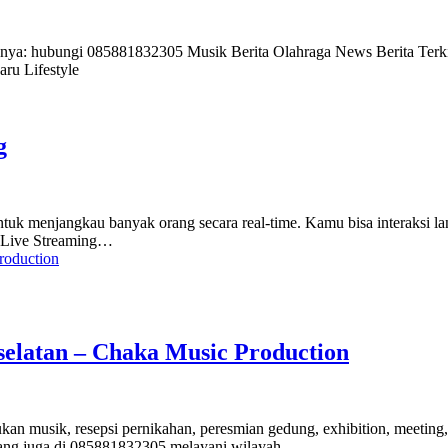
anya: hubungi 085881832305 Musik Berita Olahraga News Berita Terki
aru Lifestyle
g
tif untuk menjangkau banyak orang secara real-time. Kamu bisa interaks
si Live Streaming…
selatan – Chaka Music Production
n musik, resepsi pernikahan, peresmian gedung, exhibition, meeting, g
arang juga di 085881832305 melayani wilayah…