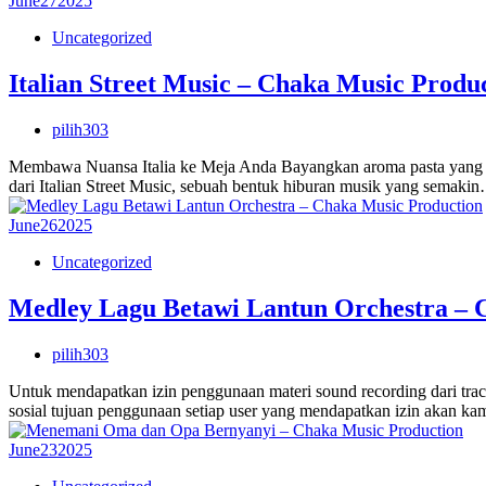
June
27
2025
Uncategorized
Italian Street Music – Chaka Music Produ
pilih303
Membawa Nuansa Italia ke Meja Anda Bayangkan aroma pasta yang leza
dari Italian Street Music, sebuah bentuk hiburan musik yang semaki
June
26
2025
Uncategorized
Medley Lagu Betawi Lantun Orchestra – 
pilih303
Untuk mendapatkan izin penggunaan materi sound recording dari tr
sosial tujuan penggunaan setiap user yang mendapatkan izin akan kam
June
23
2025