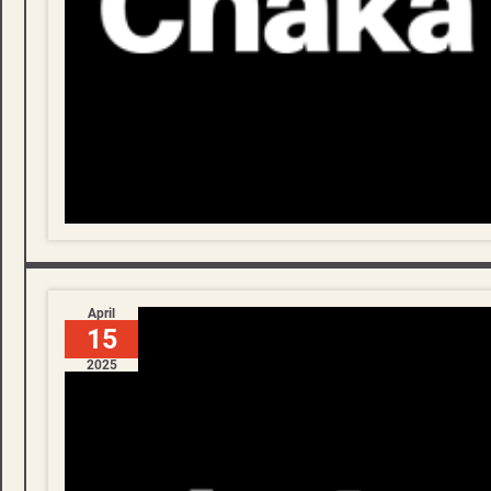
April
15
2025