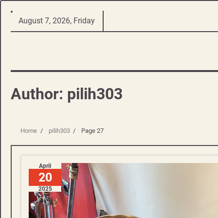
Skip
August 7, 2026, Friday
to
content
Author:
pilih303
Home
pilih303
Page 27
April
20
2025