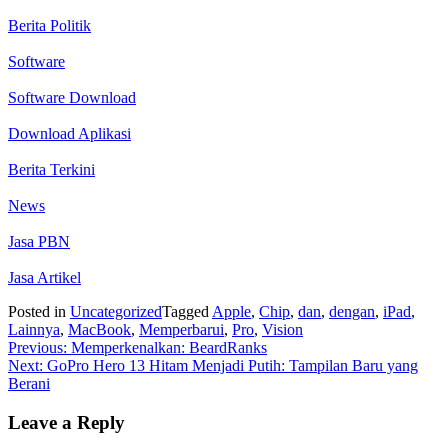
Berita Politik
Software
Software Download
Download Aplikasi
Berita Terkini
News
Jasa PBN
Jasa Artikel
Posted in
Uncategorized
Tagged
Apple
,
Chip
,
dan
,
dengan
,
iPad
,
Lainnya
,
MacBook
,
Memperbarui
,
Pro
,
Vision
Post
Previous:
Memperkenalkan: BeardRanks
Next:
GoPro Hero 13 Hitam Menjadi Putih: Tampilan Baru yang
navigation
Berani
Leave a Reply