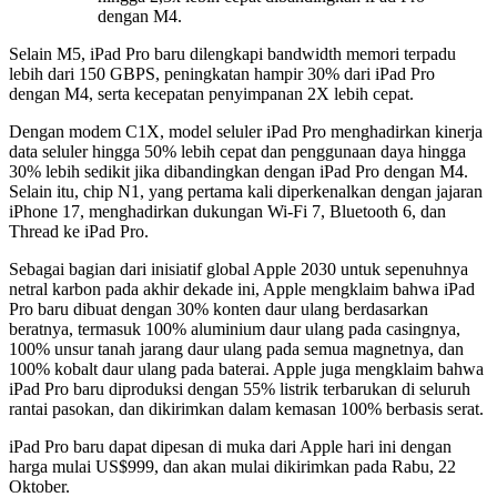
dengan M4.
Selain M5, iPad Pro baru dilengkapi bandwidth memori terpadu
lebih dari 150 GBPS, peningkatan hampir 30% dari iPad Pro
dengan M4, serta kecepatan penyimpanan 2X lebih cepat.
Dengan modem C1X, model seluler iPad Pro menghadirkan kinerja
data seluler hingga 50% lebih cepat dan penggunaan daya hingga
30% lebih sedikit jika dibandingkan dengan iPad Pro dengan M4.
Selain itu, chip N1, yang pertama kali diperkenalkan dengan jajaran
iPhone 17, menghadirkan dukungan Wi-Fi 7, Bluetooth 6, dan
Thread ke iPad Pro.
Sebagai bagian dari inisiatif global Apple 2030 untuk sepenuhnya
netral karbon pada akhir dekade ini, Apple mengklaim bahwa iPad
Pro baru dibuat dengan 30% konten daur ulang berdasarkan
beratnya, termasuk 100% aluminium daur ulang pada casingnya,
100% unsur tanah jarang daur ulang pada semua magnetnya, dan
100% kobalt daur ulang pada baterai. Apple juga mengklaim bahwa
iPad Pro baru diproduksi dengan 55% listrik terbarukan di seluruh
rantai pasokan, dan dikirimkan dalam kemasan 100% berbasis serat.
iPad Pro baru dapat dipesan di muka dari Apple hari ini dengan
harga mulai US$999, dan akan mulai dikirimkan pada Rabu, 22
Oktober.