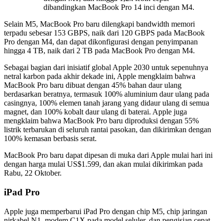
dibandingkan MacBook Pro 14 inci dengan M4.
Selain M5, MacBook Pro baru dilengkapi bandwidth memori
terpadu sebesar 153 GBPS, naik dari 120 GBPS pada MacBook
Pro dengan M4, dan dapat dikonfigurasi dengan penyimpanan
hingga 4 TB, naik dari 2 TB pada MacBook Pro dengan M4.
Sebagai bagian dari inisiatif global Apple 2030 untuk sepenuhnya
netral karbon pada akhir dekade ini, Apple mengklaim bahwa
MacBook Pro baru dibuat dengan 45% bahan daur ulang
berdasarkan beratnya, termasuk 100% aluminium daur ulang pada
casingnya, 100% elemen tanah jarang yang didaur ulang di semua
magnet, dan 100% kobalt daur ulang di baterai. Apple juga
mengklaim bahwa MacBook Pro baru diproduksi dengan 55%
listrik terbarukan di seluruh rantai pasokan, dan dikirimkan dengan
100% kemasan berbasis serat.
MacBook Pro baru dapat dipesan di muka dari Apple mulai hari ini
dengan harga mulai US$1.599, dan akan mulai dikirimkan pada
Rabu, 22 Oktober.
iPad Pro
Apple juga memperbarui iPad Pro dengan chip M5, chip jaringan
nirkabel N1, modem C1X pada model seluler, dan pengisian cepat.