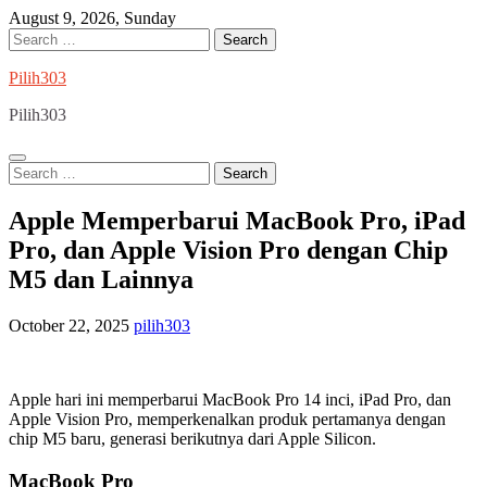
Skip
August 9, 2026, Sunday
to
Search
content
for:
Pilih303
Pilih303
Search
for:
Apple Memperbarui MacBook Pro, iPad
Pro, dan Apple Vision Pro dengan Chip
M5 dan Lainnya
October 22, 2025
pilih303
Apple hari ini memperbarui MacBook Pro 14 inci, iPad Pro, dan
Apple Vision Pro, memperkenalkan produk pertamanya dengan
chip M5 baru, generasi berikutnya dari Apple Silicon.
MacBook Pro