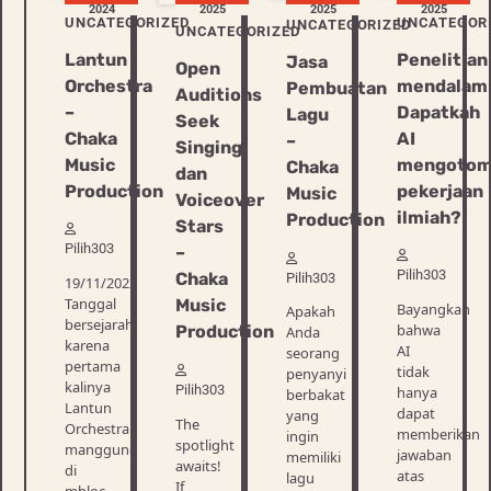
2024
2025
2025
2025
UNCATEGORIZED
UNCATEGOR
UNCATEGORIZED
UNCATEGORIZED
Lantun
Penelitian
Jasa
Open
Orchestra
mendalam
Pembuatan
Auditions
–
Dapatkah
Lagu
Seek
Chaka
AI
–
Singing
Music
mengotom
Chaka
dan
Production
pekerjaan
Music
Voiceover
ilmiah?
Production
Stars
Pilih303
–
Pilih303
Chaka
Pilih303
19/11/2022
Tanggal
Music
Bayangkan
Apakah
bersejarah,
bahwa
Production
Anda
karena
AI
seorang
pertama
tidak
penyanyi
kalinya
Pilih303
hanya
berbakat
Lantun
dapat
yang
The
Orchestra
memberikan
ingin
spotlight
manggung
jawaban
memiliki
awaits!
di
atas
lagu
If