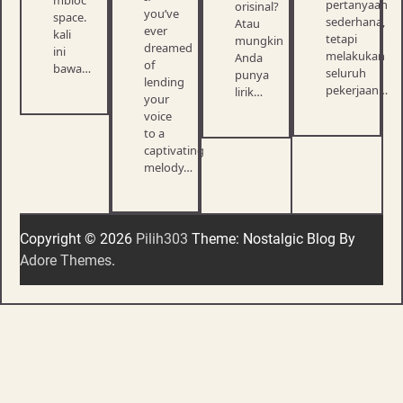
mbloc
pertanyaan
orisinal?
you’ve
space.
sederhana,
Atau
ever
kali
tetapi
mungkin
dreamed
ini
melakukan
Anda
of
bawa…
seluruh
punya
lending
pekerjaan…
lirik…
your
voice
to a
captivating
melody…
Copyright © 2026
Pilih303
Theme: Nostalgic Blog By
Adore Themes
.