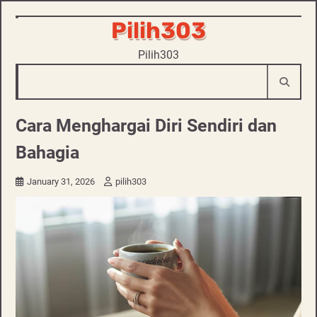
Skip
Pilih303
to
Pilih303
content
Cara Menghargai Diri Sendiri dan
Bahagia
January 31, 2026
pilih303