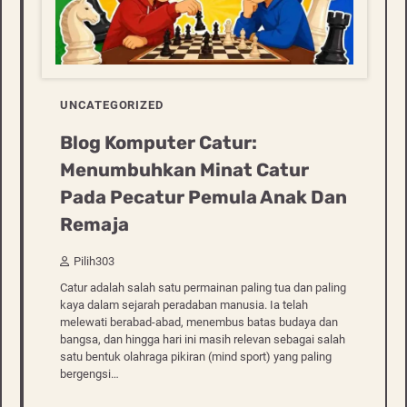
UNCATEGORIZED
Blog Komputer Catur:
Menumbuhkan Minat Catur
Pada Pecatur Pemula Anak Dan
Remaja
Pilih303
Catur adalah salah satu permainan paling tua dan paling
kaya dalam sejarah peradaban manusia. Ia telah
melewati berabad-abad, menembus batas budaya dan
bangsa, dan hingga hari ini masih relevan sebagai salah
satu bentuk olahraga pikiran (mind sport) yang paling
bergengsi…