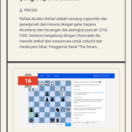
Pilih303
Rafael Alcides Rafael adalah seorang copywriter dan
penerjemah dari Havana dengan gelar Sarjana
Akuntansi dan Keuangan dan peringkat puncak 2218
FIDE. Sebelum bergabung dengan Chessable dia
menulis artikel dan wawancara untuk catur24 dan
media pers lokal. Penggemar berat ‘The Seven…
June
16
2026