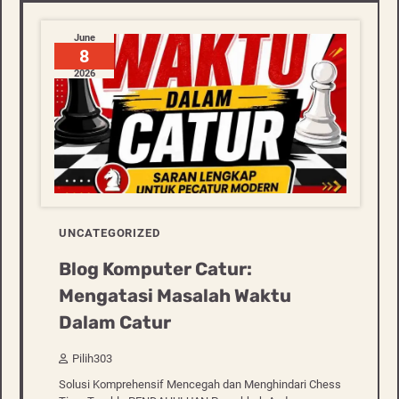
June
8
2026
UNCATEGORIZED
Blog Komputer Catur:
Mengatasi Masalah Waktu
Dalam Catur
Pilih303
Solusi Komprehensif Mencegah dan Menghindari Chess