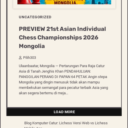
UNCATEGORIZED
PREVIEW 21st Asian Individual
Chess Championships 2026
Mongolia
Pilih303
Ulaanbaatar, Mongolia — Pertarungan Para Raja Catur
Asia di Tanah Jenghis Khan PENDAHULUAN:
PANGGILAN PERANG DI PAPAN 64 PETAK Angin stepa
Mongolia yang dingin menusuk tidak akan mampu
membekukan semangat para pecatur terbaik Asia yang
akan segera bertemu di meja…
LOAD MORE
Blog Komputer Catur: Lichess Versi Web vs Lichess