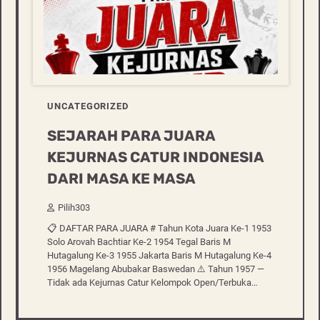
UNCATEGORIZED
SEJARAH PARA JUARA
KEJURNAS CATUR INDONESIA
DARI MASA KE MASA
Pilih303
📋 DAFTAR PARA JUARA # Tahun Kota Juara Ke-1 1953
Solo Arovah Bachtiar Ke-2 1954 Tegal Baris M
Hutagalung Ke-3 1955 Jakarta Baris M Hutagalung Ke-4
1956 Magelang Abubakar Baswedan ⚠️ Tahun 1957 —
Tidak ada Kejurnas Catur Kelompok Open/Terbuka…