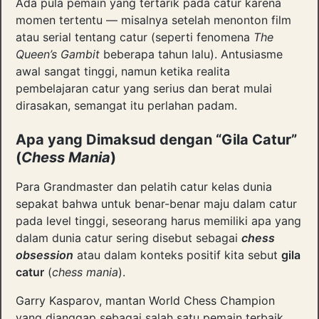
Ada pula pemain yang tertarik pada catur karena
momen tertentu — misalnya setelah menonton film
atau serial tentang catur (seperti fenomena
The
Queen’s Gambit
beberapa tahun lalu). Antusiasme
awal sangat tinggi, namun ketika realita
pembelajaran catur yang serius dan berat mulai
dirasakan, semangat itu perlahan padam.
Apa yang Dimaksud dengan “Gila Catur”
(
Chess Mania
)
Para Grandmaster dan pelatih catur kelas dunia
sepakat bahwa untuk benar-benar maju dalam catur
pada level tinggi, seseorang harus memiliki apa yang
dalam dunia catur sering disebut sebagai
chess
obsession
atau dalam konteks positif kita sebut
gila
catur
(
chess mania
).
Garry Kasparov, mantan World Chess Champion
yang dianggap sebagai salah satu pemain terbaik