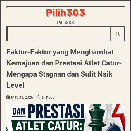
Skip
Pilih303
to
Pilih303
content
Faktor-Faktor yang Menghambat
Kemajuan dan Prestasi Atlet Catur-
Mengapa Stagnan dan Sulit Naik
Level
May 31, 2026
pilih303