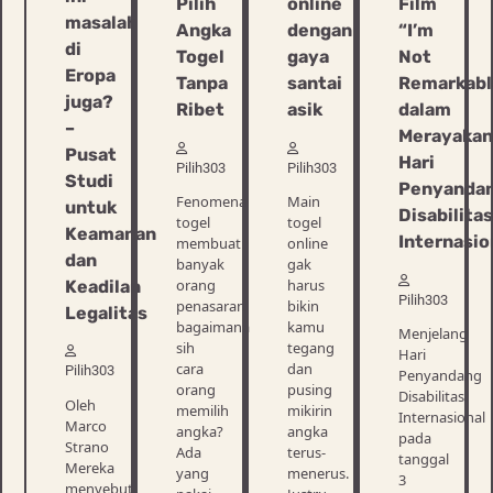
Pilih
online
Film
masalah
Angka
dengan
“I’m
di
Togel
gaya
Not
Eropa
Tanpa
santai
Remarkabl
juga?
Ribet
asik
dalam
–
Merayakan
Pusat
Hari
Pilih303
Pilih303
Studi
Penyanda
Fenomena
Main
untuk
Disabilitas
togel
togel
Keamanan
Internasio
membuat
online
dan
banyak
gak
orang
harus
Keadilan
Pilih303
penasaran:
bikin
Legalitas
bagaimana
kamu
Menjelang
sih
tegang
Hari
cara
dan
Pilih303
Penyandang
orang
pusing
Disabilitas
Oleh
memilih
mikirin
Internasional
Marco
angka?
angka
pada
Strano
Ada
terus-
tanggal
Mereka
yang
menerus.
3
menyebut