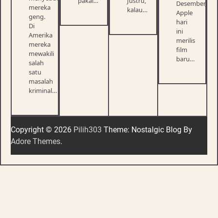
pakai…
Justru,
Desember,
mereka
kalau…
Apple
geng.
hari
Di
ini
Amerika
merilis
mereka
film
mewakili
baru…
salah
satu
masalah
kriminal…
Copyright © 2026
Pilih303
Theme: Nostalgic Blog By
Adore Themes
.