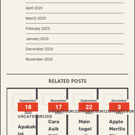
April 2025
March 2025
February 2025
January 2025
December 2024
November 2024
RELATED POSTS
September
November
September
December
18
17
22
3
UNCATEGORIZED
UNCATEGORIZED
UNCATEGOR
2025
2025
2025
2025
UNCATEGORIZED
Cara
Main
Apple
Apakah
Asik
togel
Merilis
ini