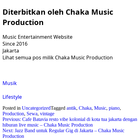
Diterbitkan oleh
Chaka Music
Production
Music Entertainment Website
Since 2016
Jakarta
Lihat semua pos milik Chaka Music Production
Navigasi
pos
Musik
Lifestyle
Posted in
Uncategorized
Tagged
antik
,
Chaka
,
Music
,
piano
,
Production
,
Sewa
,
vintage
Post
Previous:
Cafe Batavia resto vibe kolonial di kota tua jakarta dengan
hiburan live music – Chaka Music Production
navigation
Next:
Jazz Band untuk Regular Gig di Jakarta – Chaka Music
Production