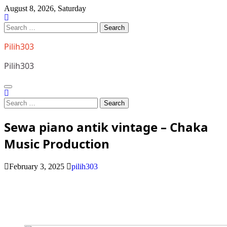
Skip
August 8, 2026, Saturday
to
content
Search
for:
Pilih303
Pilih303
Search
for:
Sewa piano antik vintage – Chaka
Music Production
February 3, 2025
pilih303