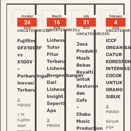
October
March
July
February
24
16
31
4
2025
2026
2025
2026
UNCATEGORIZED
UNCATEGOR
UNCATEGORIZED
UNCATEGORIZED
Lichess
ICCF
Fujifilm
Jasa
Tutor
ORGANISA
GFX100RF
Produksi
Fitur
CATUR
vs
Musik
Terbaru
KORESPON
X100V
Bebas
Lichess
INTERNAS
–
Royalti
Pengembangan
COCOK
Perbandingan
untuk
Dari
UNTUK
Inovasi
Restoran
Lichess
ORANG
Terbaru
dan
Insight
SIBUK
Cafe
Seperti
Pilih303
–
Apa
Pilih303
Chaka
1.1K
Fujifilm
Music
Banyak
telah
Pilih303
juga
Production
menjadi