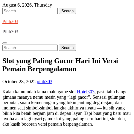
Skip
August 6, 2026, Thursday
to
Search
content
for:
Pilih303
Pilih303
Search
for:
Slot yang Paling Gacor Hari Ini Versi
Pemain Berpengalaman
October 28, 2025
pilih303
Kalau kamu udah lama main game slot
Hotel303
, pasti tahu banget
gimana rasanya nemu mesin yang “lagi gacor”. Sensasi gulungan
berputar, suara kemenangan yang bikin jantung deg-degan, dan
momen saat simbol-simbol langka akhirnya nyatu — itu sih yang
bikin kita betah berjam-jam di depan layar. Tapi buat yang baru mau
nyoba atau lagi nyari game slot yang paling seru hari ini, sini deh,
aku kasih bocoran versi pemain berpengalaman.