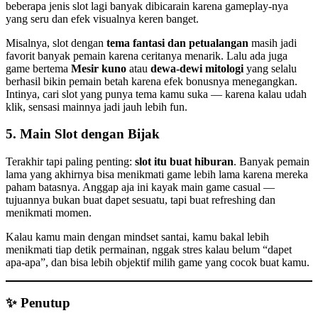
beberapa jenis slot lagi banyak dibicarain karena gameplay-nya
yang seru dan efek visualnya keren banget.
Misalnya, slot dengan
tema fantasi dan petualangan
masih jadi
favorit banyak pemain karena ceritanya menarik. Lalu ada juga
game bertema
Mesir kuno
atau
dewa-dewi mitologi
yang selalu
berhasil bikin pemain betah karena efek bonusnya menegangkan.
Intinya, cari slot yang punya tema kamu suka — karena kalau udah
klik, sensasi mainnya jadi jauh lebih fun.
5. Main Slot dengan Bijak
Terakhir tapi paling penting:
slot itu buat hiburan
. Banyak pemain
lama yang akhirnya bisa menikmati game lebih lama karena mereka
paham batasnya. Anggap aja ini kayak main game casual —
tujuannya bukan buat dapet sesuatu, tapi buat refreshing dan
menikmati momen.
Kalau kamu main dengan mindset santai, kamu bakal lebih
menikmati tiap detik permainan, nggak stres kalau belum “dapet
apa-apa”, dan bisa lebih objektif milih game yang cocok buat kamu.
✨ Penutup