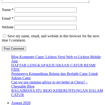
Name
*
Email
*
Website
Save my name, email, and website in this browser for the next
time I comment.
Blog Komputer Catur: Lichess Versi Web vs Lichess Mobile
App
DAFTAR LENGKAP KEJUARAAN CATUR RESMI
FIDE
Pentingnya Kemandirian Belajar dan Berlatih Catur Untuk
Sukses Catur
Can we use running advice to get better at Chess? –
Chessable Blog
BAGAIMANA ITU BEJO KEBERUNTUNGAN DALAM
CATUR
August 2026