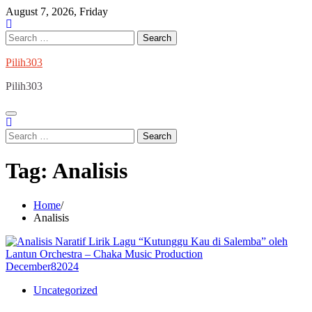
Skip
August 7, 2026, Friday
to
content
Search
for:
Pilih303
Pilih303
Search
for:
Tag:
Analisis
Home
Analisis
December
8
2024
Uncategorized