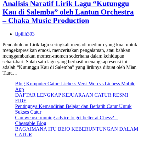
Analisis Naratif Lirik Lagu “Kutunggu
Kau di Salemba” oleh Lantun Orchestra
– Chaka Music Production
pilih303
Pendahuluan Lirik lagu seringkali menjadi medium yang kuat untuk
mengekspresikan emosi, menceritakan pengalaman, atau bahkan
menggambarkan momen-momen sederhana dalam kehidupan
sehari-hari. Salah satu lagu yang berhasil menangkap esensi ini
adalah “Kutunggu Kau di Salemba” yang liriknya dibuat oleh Mian
Tiara…
Blog Komputer Catur: Lichess Versi Web vs Lichess Mobile
App
DAFTAR LENGKAP KEJUARAAN CATUR RESMI
FIDE
Pentingnya Kemandirian Belajar dan Berlatih Catur Untuk
Sukses Catur
Can we use running advice to get better at Chess? –
Chessable Blog
BAGAIMANA ITU BEJO KEBERUNTUNGAN DALAM
CATUR