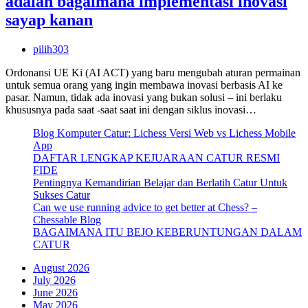
adalah bagaimana implementasi inovasi
sayap kanan
pilih303
Ordonansi UE Ki (AI ACT) yang baru mengubah aturan permainan
untuk semua orang yang ingin membawa inovasi berbasis AI ke
pasar. Namun, tidak ada inovasi yang bukan solusi – ini berlaku
khususnya pada saat -saat saat ini dengan siklus inovasi…
Blog Komputer Catur: Lichess Versi Web vs Lichess Mobile
App
DAFTAR LENGKAP KEJUARAAN CATUR RESMI
FIDE
Pentingnya Kemandirian Belajar dan Berlatih Catur Untuk
Sukses Catur
Can we use running advice to get better at Chess? –
Chessable Blog
BAGAIMANA ITU BEJO KEBERUNTUNGAN DALAM
CATUR
August 2026
July 2026
June 2026
May 2026