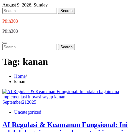
Skip
August 9, 2026, Sunday
to
Search
content
for:
Pilih303
Pilih303
Search
for:
Tag:
kanan
Home
kanan
September
21
2025
Uncategorized
AI Regulasi & Keamanan Fungsional: Ini