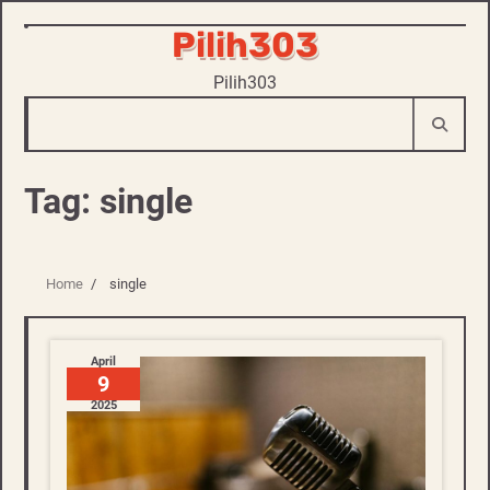
Pilih303
Skip
to
Pilih303
content
Tag:
single
Home
single
April
9
2025