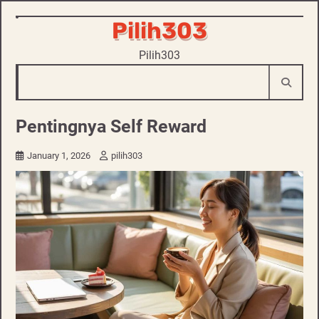
Skip
Pilih303
to
Pilih303
content
Pentingnya Self Reward
January 1, 2026
pilih303