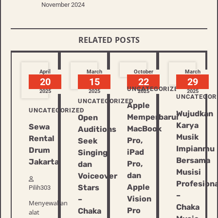
November 2024
RELATED POSTS
April
March
October
March
20
15
22
29
UNCATEGORIZED
2025
2025
2025
2025
UNCATEGOR
UNCATEGORIZED
Apple
UNCATEGORIZED
Wujudkan
Memperbarui
Open
Karya
Sewa
MacBook
Auditions
Musik
Rental
Pro,
Seek
Impianmu
Drum
iPad
Singing
Bersama
Jakarta
Pro,
dan
Musisi
dan
Voiceover
Profesiona
Apple
Stars
Pilih303
–
Vision
–
Menyewakan
Chaka
Pro
Chaka
alat