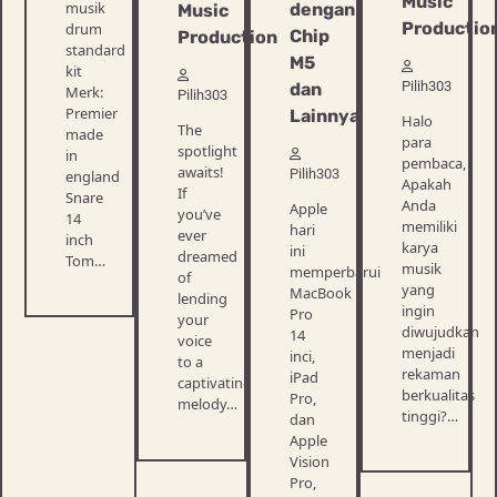
Music
musik
dengan
Music
Productio
drum
Chip
Production
standard
M5
kit
Pilih303
dan
Merk:
Pilih303
Premier
Lainnya
Halo
The
made
para
spotlight
in
pembaca,
awaits!
Pilih303
england
Apakah
If
Snare
Anda
Apple
you’ve
14
memiliki
hari
ever
inch
karya
ini
dreamed
Tom…
musik
memperbarui
of
yang
MacBook
lending
ingin
Pro
your
diwujudkan
14
voice
menjadi
inci,
to a
rekaman
iPad
captivating
berkualitas
Pro,
melody…
tinggi?…
dan
Apple
Vision
Pro,