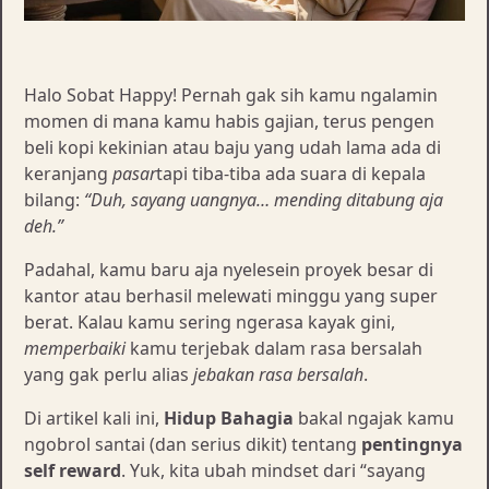
Halo Sobat Happy! Pernah gak sih kamu ngalamin
momen di mana kamu habis gajian, terus pengen
beli kopi kekinian atau baju yang udah lama ada di
keranjang
pasar
tapi tiba-tiba ada suara di kepala
bilang:
“Duh, sayang uangnya… mending ditabung aja
deh.”
Padahal, kamu baru aja nyelesein proyek besar di
kantor atau berhasil melewati minggu yang super
berat. Kalau kamu sering ngerasa kayak gini,
memperbaiki
kamu terjebak dalam rasa bersalah
yang gak perlu alias
jebakan rasa bersalah
.
Di artikel kali ini,
Hidup Bahagia
bakal ngajak kamu
ngobrol santai (dan serius dikit) tentang
pentingnya
self reward
. Yuk, kita ubah mindset dari “sayang