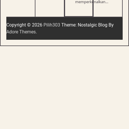
memperkenalkan…
Copyright © 2026
Pilih303
Theme: Nostalgic Blog By
Adore Themes
.