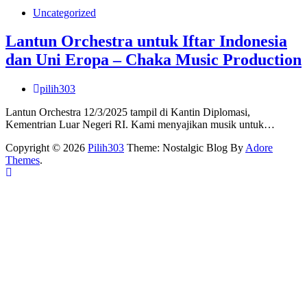
Uncategorized
Lantun Orchestra untuk Iftar Indonesia
dan Uni Eropa – Chaka Music Production
pilih303
Lantun Orchestra 12/3/2025 tampil di Kantin Diplomasi,
Kementrian Luar Negeri RI. Kami menyajikan musik untuk…
Copyright © 2026
Pilih303
Theme: Nostalgic Blog By
Adore
Themes
.