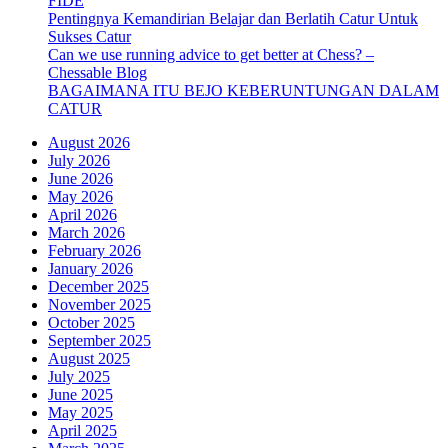
FIDE
Pentingnya Kemandirian Belajar dan Berlatih Catur Untuk
Sukses Catur
Can we use running advice to get better at Chess? –
Chessable Blog
BAGAIMANA ITU BEJO KEBERUNTUNGAN DALAM
CATUR
August 2026
July 2026
June 2026
May 2026
April 2026
March 2026
February 2026
January 2026
December 2025
November 2025
October 2025
September 2025
August 2025
July 2025
June 2025
May 2025
April 2025