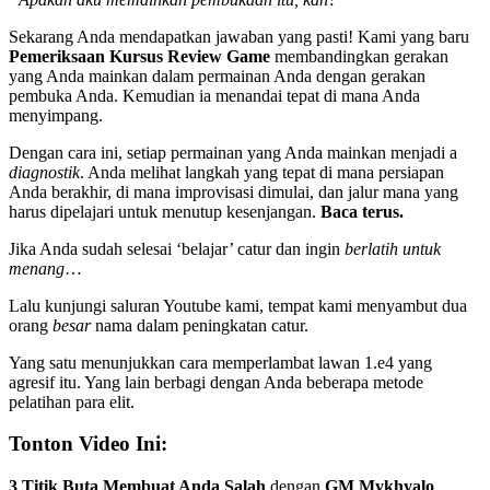
Sekarang Anda mendapatkan jawaban yang pasti! Kami yang baru
Pemeriksaan Kursus Review Game
membandingkan gerakan
yang Anda mainkan dalam permainan Anda dengan gerakan
pembuka Anda. Kemudian ia menandai tepat di mana Anda
menyimpang.
Dengan cara ini, setiap permainan yang Anda mainkan menjadi a
diagnostik
. Anda melihat langkah yang tepat di mana persiapan
Anda berakhir, di mana improvisasi dimulai, dan jalur mana yang
harus dipelajari untuk menutup kesenjangan.
Baca terus.
Jika Anda sudah selesai ‘belajar’ catur dan ingin
berlatih untuk
menang
…
Lalu kunjungi saluran Youtube kami, tempat kami menyambut dua
orang
besar
nama dalam peningkatan catur.
Yang satu menunjukkan cara memperlambat lawan 1.e4 yang
agresif itu. Yang lain berbagi dengan Anda beberapa metode
pelatihan para elit.
Tonton Video Ini
:
3 Titik Buta Membuat Anda Salah
dengan
GM Mykhyalo