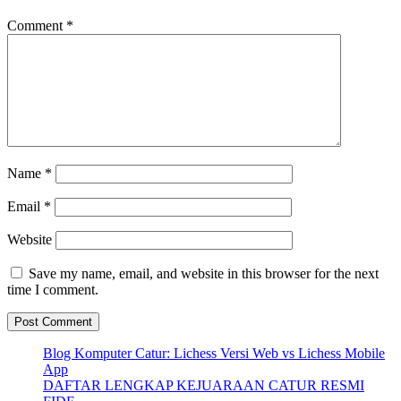
Comment
*
Name
*
Email
*
Website
Save my name, email, and website in this browser for the next
time I comment.
Blog Komputer Catur: Lichess Versi Web vs Lichess Mobile
App
DAFTAR LENGKAP KEJUARAAN CATUR RESMI