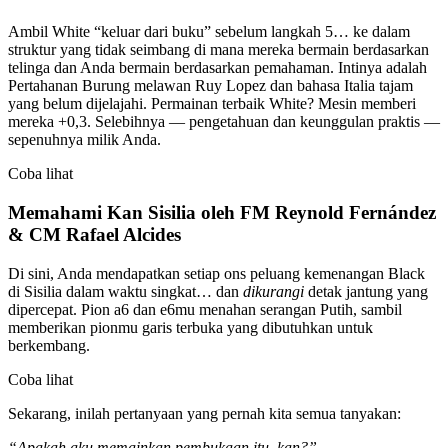
Ambil White “keluar dari buku” sebelum langkah 5… ke dalam
struktur yang tidak seimbang di mana mereka bermain berdasarkan
telinga dan Anda bermain berdasarkan pemahaman. Intinya adalah
Pertahanan Burung melawan Ruy Lopez dan bahasa Italia tajam
yang belum dijelajahi. Permainan terbaik White? Mesin memberi
mereka +0,3. Selebihnya — pengetahuan dan keunggulan praktis —
sepenuhnya milik Anda.
Coba lihat
Memahami Kan Sisilia oleh FM Reynold Fernández
& CM Rafael Alcides
Di sini, Anda mendapatkan setiap ons peluang kemenangan Black
di Sisilia dalam waktu singkat… dan
dikurangi
detak jantung yang
dipercepat. Pion a6 dan e6mu menahan serangan Putih, sambil
memberikan pionmu garis terbuka yang dibutuhkan untuk
berkembang.
Coba lihat
Sekarang, inilah pertanyaan yang pernah kita semua tanyakan:
“Apakah aku memainkan pembukaan itu, kan?”