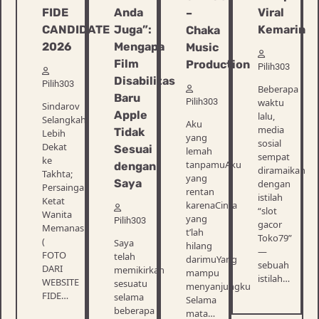
FIDE
Anda
Viral
–
CANDIDATE
Juga”:
Kemarin
Chaka
2026
Mengapa
Music
Film
Production
Pilih303
Disabilitas
Pilih303
Beberapa
Baru
waktu
Pilih303
Sindarov
Apple
lalu,
Selangkah
Aku
media
Tidak
Lebih
yang
sosial
Dekat
Sesuai
lemah
sempat
ke
tanpamuAku
dengan
diramaikan
Takhta;
yang
Saya
dengan
Persaingan
rentan
istilah
Ketat
karenaCinta
“slot
Wanita
yang
Pilih303
gacor
Memanas
t’lah
Toko79”
(
Saya
hilang
—
FOTO
telah
darimuYang
sebuah
DARI
memikirkan
mampu
istilah…
WEBSITE
sesuatu
menyanjungku
FIDE…
selama
Selama
beberapa
mata…