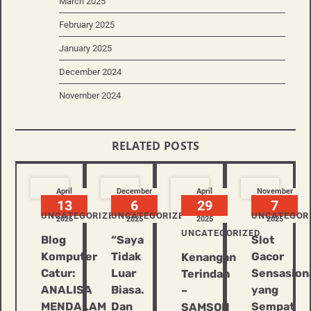
March 2025
February 2025
January 2025
December 2024
November 2024
RELATED POSTS
April
December
April
November
13
6
29
7
UNCATEGORIZED
UNCATEGORIZED
UNCATEGOR
2026
2025
2025
2025
UNCATEGORIZED
Blog
“Saya
Slot
Komputer
Tidak
Gacor
Kenangan
Catur:
Luar
Sensasion
Terindah
ANALISA
Biasa.
yang
–
MENDALAM
Dan
Sempat
SAMSON